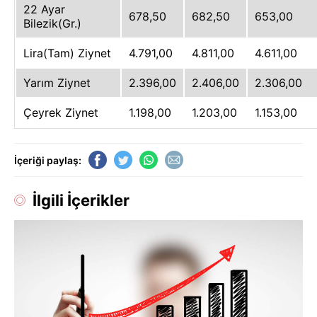
22 Ayar
678,50
682,50
653,00
Bilezik(Gr.)
Lira(Tam) Ziynet
4.791,00
4.811,00
4.611,00
Yarım Ziynet
2.396,00
2.406,00
2.306,00
Çeyrek Ziynet
1.198,00
1.203,00
1.153,00
İçeriği paylaş:
İlgili İçerikler