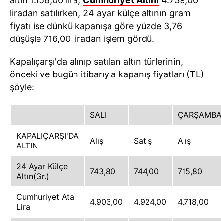
altın 1.158,00 lira,
Cumhuriyet Altını
4.739,00
liradan satılırken, 24 ayar külçe altının gram
fiyatı ise dünkü kapanışa göre yüzde 3,76
düşüşle 716,00 liradan işlem gördü.
Kapalıçarşı'da alınıp satılan altın türlerinin,
önceki ve bugün itibarıyla kapanış fiyatları (TL)
şöyle:
SALI
ÇARŞAMB
KAPALIÇARŞI'DA
Alış
Satış
Alış
ALTIN
24 Ayar Külçe
743,80
744,00
715,80
Altın(Gr.)
Cumhuriyet Ata
4.903,00
4.924,00
4.718,00
Lira