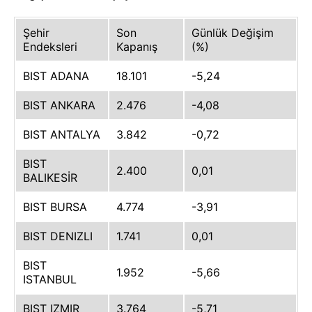
Şehir
Son
Günlük Değişim
Endeksleri
Kapanış
(%)
BIST ADANA
18.101
-5,24
BIST ANKARA
2.476
-4,08
BIST ANTALYA
3.842
-0,72
BIST
2.400
0,01
BALIKESİR
BIST BURSA
4.774
-3,91
BIST DENIZLI
1.741
0,01
BIST
1.952
-5,66
ISTANBUL
BIST IZMIR
3.764
-5,71