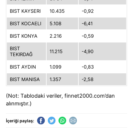
BIST KAYSERI
10.435
-0,92
BIST KOCAELI
5.108
-6,41
BIST KONYA
2.216
-0,59
BIST
11.215
-4,90
TEKIRDAĞ
BIST AYDIN
1.099
-0,83
BIST MANISA
1.357
-2,58
(Not: Tablodaki veriler, finnet2000.com’dan
alınmıştır.)
İçeriği paylaş: